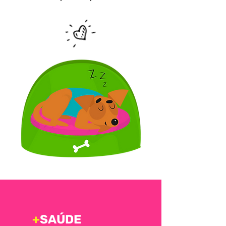
+
SAÚDE