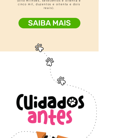
(oito milhões, setecentos e oitenta e
cinco mil, duzentos e oitenta e dois
reais).
SAIBA MAIS