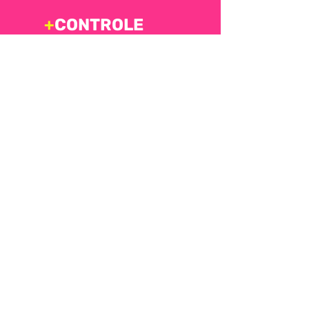
+
CONTROLE
POPULACIONAL
+
SEGURANÇA
+
BEM-ESTAR
ANIMAL
+
QUALIDADE
DE VIDA